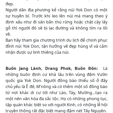
đẹp.
Người dân địa phương kể rằng núi Yok Don có một
sự huyền bí. Trước khi leo lên núi mà mang theo ý
định xấu như đi săn bắn thú rừng hoặc chặt cây lấy
gỗ thì người đó sẽ bị lạc đường và không tìm ra lối
về.
Bạn hãy tham gia chương trình du lịch để chinh phục
đỉnh núi Yok Don, tận hưởng vẽ đẹp hùng vĩ và cảm
nhận được sự linh thiêng của núi.
Buôn Jang Lành, Drang Phok, Buôn Đôn:
Là
những buôn định cư khá lâu trên vùng đệm Vườn
quốc gia Yok Don. Người đồng bào thiểu số ở đây
chủ yếu là Ê đê, M’nông và có thêm một số đồng bào
từ nơi khác di cư tới như Lào, Tày, Mường…tạo ra
một nên văn hóa đa sắc tộc. Họ có những phong tục,
tập quán khác biệt so với người Kinh, có những lễ hội
truyền thống rất đặc biệt mang đậm nét Tây Nguyên.