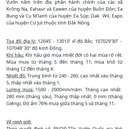
Vườn nằm trên địa phận hành chính của các xã
Krông Na, Eahaur và Eawen của huyện Buôn Đôn; Ea
Bung và Cu M’lanh của huyện Ea Súp; Dak Wil, Eapo
của huyện Cư Jut thuộc tính Đắk Nông.
Toạ độ địa lý:
12045’ - 13010’ vĩ độ Bắc; 107029’30” -
107048’ 30” độ kinh Đông.
Khí hậu:
Khí hậu gió mùa nhiệt đới có hai mùa rõ rệt.
Mùa mưa từ tháng 5 đến tháng 11; mùa khô từ
tháng 12 đến tháng 4.
Nhiệt độ:
Trung bình từ 240 - 260, cao nhất vào tháng
5, thấp nhất vào tháng 1.
Lượng mưa:
1500 - 2000mm/năm. Tháng cao nhất:
280 mm (tháng sáu), Tháng thấp nhất: 0 mm (tháng
Giêng). Độ ẩm 76% mưa giữa tháng 5 và tháng 11.
Về ranh giới.
Theo quyết định số 39/QĐ-TTg, Vườn Quốc gia Yok