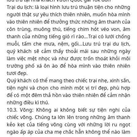
Trại du lịch: là loại hình lưu trú thuận tiện cho những
người thật sự yêu thích thiên nhiên, muốn hòa mình
vào thiên nhiên để thưởng thức những âm thanh của
côn trùng, muông thú, tiếng chim hót véo von, âm
thanh của những tiếng gió rì rào…Trại có lưới chống
muỗi, tấm che mưa, nệm, gối…Lưu trú trại du lịch,
quý khách sẽ cảm thấy thoải mái sau những ngày
làm việc mệt nhọc và như được trốn thoát khỏi môi
trường phố xá ôn ào để hòa mình vào thiên nhiên
tươi đẹp.
Quý khách có thể mang theo chiếc trại nhẹ, xinh sắn,
tiện nghi và chọn cho mình một vị trí đẹp, phù hợp
để có một đêm thả hồn vào thiên nhiên để cảm nhận
những điều kì thú.
10.3. Võng: Không ai không biết sự tiện nghi của
chiếc võng. Chúng ta lớn lên trong những âm thanh
kẻo kẹt của tiếng võng cùng với những lời ru ngọt
ngào ấp áp của cha mẹ chắc hẵn không thể nào làm