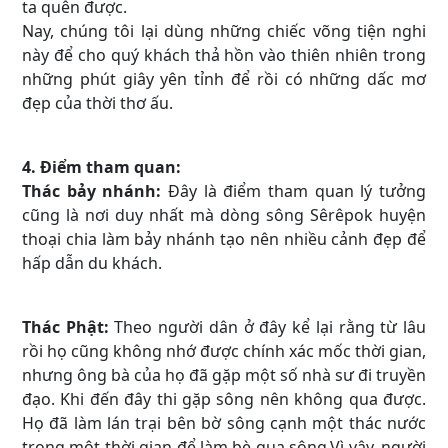
ta quên được.
Nay, chúng tôi lại dùng những chiếc võng tiện nghi
này để cho quý khách thả hồn vào thiên nhiên trong
những phút giây yên tỉnh để rồi có những dấc mơ
đẹp của thời thơ ấu.
4. Điểm tham quan:
Thác bảy nhánh:
Đây là điểm tham quan lý tưởng
cũng là nơi duy nhất mà dòng sông Sêrêpok huyện
thoại chia làm bảy nhánh tạo nên nhiều cảnh đẹp để
hấp dẫn du khách.
Thác Phật:
Theo người dân ở đây kể lại rằng từ lâu
rồi họ cũng không nhớ được chính xác mốc thời gian,
nhưng ông bà của họ đã gặp một số nhà sư đi truyền
đạo. Khi đến đây thi gặp sông nên không qua được.
Họ đã làm lán trại bên bờ sông cạnh một thác nước
trong một thời gian để làm bè qua sông.Vì vậy, người