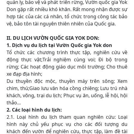
quản ly, bảo vệ và phát triển rừng, Vườn quốc gia Yok
Don gặp rất nhiều khó khăn. Rất mong nhận được sự
hợp tác của các cá nhân, tổ chức trong công tác bảo
vệ, bảo tôn tài nguyên thiên nhiên của Quốc gia.
II. DU LỊCH VƯỜN QUỐC GIA YOK DON:
1. Dịch vụ du lịch tại Vườn Quốc gia Yok don
Tổ chức các chương trình thực tập, nghiên cứu về
động thực vật;Trải nghiệm cùng voi; Đi bộ trong
rừng; Các hoạt động giáo dục môi trường; Cho thuê
xe đạp địa hình;
Du thuyền độc mộc, thuyền máy trên sông; Xem
chim, thú;Giao lưu văn hóa cồng chiêng; Lưu trú nhà
khách, võng, trại du lịch; Phục vụ ăn, uống, lễ hội, hội
thảo…
2. Các loại hình du lịch:
2.1. Loại hình du lịch tham quan nghiên cứu: Loại
hình này chủ yếu phục vụ cho các đối tượng du
khách đến vườn để nghiên cứu, thực tập, làm đề tài