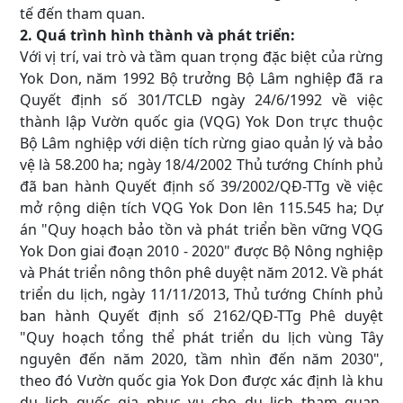
tế đến tham quan.
2. Quá trình hình thành và phát triển:
Với vị trí, vai trò và tầm quan trọng đặc biệt của rừng
Yok Don, năm 1992 Bộ trưởng Bộ Lâm nghiệp đã ra
Quyết định số 301/TCLĐ ngày 24/6/1992 về việc
thành lập Vườn quốc gia (VQG) Yok Don trực thuộc
Bộ Lâm nghiệp với diện tích rừng giao quản lý và bảo
vệ là 58.200 ha; ngày 18/4/2002 Thủ tướng Chính phủ
đã ban hành Quyết định số 39/2002/QĐ-TTg về việc
mở rộng diện tích VQG Yok Don lên 115.545 ha; Dự
án "Quy hoạch bảo tồn và phát triển bền vững VQG
Yok Don giai đoạn 2010 - 2020" được Bộ Nông nghiệp
và Phát triển nông thôn phê duyệt năm 2012. Về phát
triển du lịch, ngày 11/11/2013, Thủ tướng Chính phủ
ban hành Quyết định số 2162/QĐ-TTg Phê duyệt
"Quy hoạch tổng thể phát triển du lịch vùng Tây
nguyên đến năm 2020, tầm nhìn đến năm 2030",
theo đó Vườn quốc gia Yok Don được xác định là khu
du lịch quốc gia phục vụ cho du lịch tham quan,