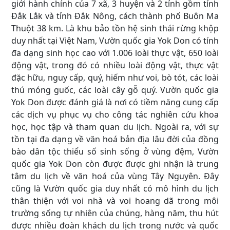
giới hành chính của 7 xã, 3 huyện và 2 tỉnh gồm tỉnh
Đắk Lắk và tỉnh Đắk Nông, cách thành phố Buôn Ma
Thuột 38 km. Là khu bảo tồn hệ sinh thái rừng khộp
duy nhất tại Việt Nam, Vườn quốc gia Yok Don có tính
đa dạng sinh học cao với 1.006 loài thực vật, 650 loài
động vật, trong đó có nhiều loài động vật, thực vật
đặc hữu, nguy cấp, quý, hiếm như voi, bò tót, các loài
thú móng guốc, các loài cây gỗ quý. Vườn quốc gia
Yok Don được đánh giá là nơi có tiềm năng cung cấp
các dịch vụ phục vụ cho công tác nghiên cứu khoa
học, học tập và tham quan du lịch. Ngoài ra, với sự
tồn tại đa dạng về văn hoá bản địa lâu đời của đồng
bào dân tộc thiểu số sinh sống ở vùng đệm, Vườn
quốc gia Yok Don còn được được ghi nhận là trung
tâm du lịch về văn hoá của vùng Tây Nguyên. Đây
cũng là Vườn quốc gia duy nhất có mô hình du lịch
thân thiện với voi nhà và voi hoang dã trong môi
trường sống tự nhiên của chúng, hàng năm, thu hút
được nhiều đoàn khách du lịch trong nước và quốc