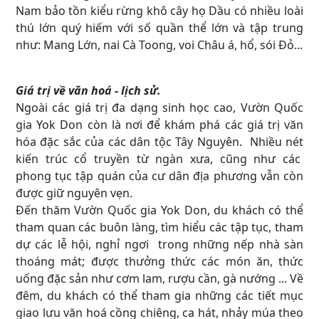
Nam bảo tồn kiểu rừng khô cây họ Dầu có nhiều loài
thú lớn quý hiếm với số quần thể lớn và tập trung
như: Mang Lớn, nai Cà Toong, voi Châu á, hổ, sói Đỏ...
Giá trị về văn hoá - lịch sử.
Ngoài các giá trị đa dạng sinh học cao, Vườn Quốc
gia Yok Don còn là nơi để khám phá các giá trị văn
hóa đặc sắc của các dân tộc Tây Nguyên. Nhiều nét
kiến trúc cổ truyền từ ngàn xưa, cũng như các
phong tục tập quán của cư dân địa phương vẫn còn
được giữ nguyên vẹn.
Đến thăm Vườn Quốc gia Yok Don, du khách có thể
tham quan các buôn làng, tìm hiểu các tập tục, tham
dự các lễ hội, nghỉ ngơi trong những nếp nhà sàn
thoáng mát; được thưởng thức các món ăn, thức
uống đặc sản như cơm lam, rượu cần, gà nướng ... Về
đêm, du khách có thể tham gia những các tiết mục
giao lưu văn hoá cồng chiêng, ca hát, nhảy múa theo