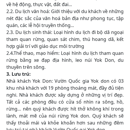
về hệ động, thực vật, đất đai...
2.2. Du lịch văn hoá: Giới thiệu với du khách về những
nét đặc sắc của văn hoá bản địa như phong tục, tập
quán, các lễ hội truyền thống...
2.3. Du lịch sinh thái: Loại hình du lịch đi bộ dã ngoại
tham quan rừng, quan sát chim, thú hoang dã, kết
hợp giải trí với giáo dục môi trường
2.4.Thể thao, mạo hiểm: Loại hình du lịch tham quan
rừng bằng xe đạp địa hình, leo núi Yok Don, du
thuyền trên sông.
3. Lưu trú:
Nhà khách Yok Don: Vườn Quốc gia Yok don có 03
khu nhà khách với 19 phòng thoáng mát, đầy đủ tiện
nghi. Nhà khách được xây dựng ở những vị trí đẹp.
Tất cả các phòng đều có cửa sổ nhìn ra sông, hồ,
rừng… nên quý khách được hít thở không khí trong
lành, mát mẽ của núi rừng Yok don. Quý khách sẽ
thấy thoải mái và khỏe khoắn hơn sau những đêm
lưu trú tại nhà khách Vườn Quốc gai Yok don