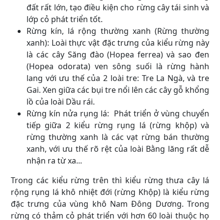
đất rất lớn, tạo điều kiện cho rừng cây tái sinh và
lớp cỏ phát triển tốt.
Rừng kín, lá rộng thường xanh (Rừng thường
xanh): Loài thực vật đặc trưng của kiểu rừng này
là các cây Săng đào (Hopea ferrea) và sao đen
(Hopea odorata) ven sông suối là rừng hành
lang với ưu thế của 2 loài tre: Tre La Ngà, và tre
Gai. Xen giữa các bụi tre nổi lên các cây gỗ khổng
lồ của loài Dầu rái.
Rừng kín nửa rụng lá: Phát triển ở vùng chuyển
tiếp giữa 2 kiểu rừng rụng lá (rừng khộp) và
rừng thường xanh là các vạt rừng bán thường
xanh, với ưu thế rõ rệt của loài Bằng lăng rất dễ
nhận ra từ xa...
Trong các kiểu rừng trên thì kiểu rừng thưa cây lá
rộng rụng lá khô nhiệt đới (rừng Khộp) là kiểu rừng
đặc trưng của vùng khô Nam Đông Dương. Trong
rừng có thảm cỏ phát triển với hơn 60 loài thuộc họ