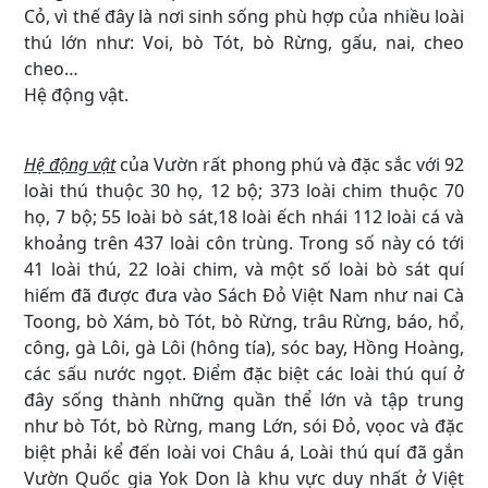
Cỏ, vì thế đây là nơi sinh sống phù hợp của nhiều loài
thú lớn như: Voi, bò Tót, bò Rừng, gấu, nai, cheo
cheo…
Hệ động vật.
Hệ động vật
của Vườn rất phong phú và đặc sắc với 92
loài thú thuộc 30 họ, 12 bộ; 373 loài chim thuộc 70
họ, 7 bộ; 55 loài bò sát,18 loài ếch nhái 112 loài cá và
khoảng trên 437 loài côn trùng. Trong số này có tới
41 loài thú, 22 loài chim, và một số loài bò sát quí
hiếm đã được đưa vào Sách Đỏ Việt Nam như nai Cà
Toong, bò Xám, bò Tót, bò Rừng, trâu Rừng, báo, hổ,
công, gà Lôi, gà Lôi (hông tía), sóc bay, Hồng Hoàng,
các sấu nước ngọt. Điểm đặc biệt các loài thú quí ở
đây sống thành những quần thể lớn và tập trung
như bò Tót, bò Rừng, mang Lớn, sói Đỏ, vọoc và đặc
biệt phải kể đến loài voi Châu á, Loài thú quí đã gắn
Vườn Quốc gia Yok Don là khu vực duy nhất ở Việt